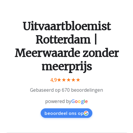
Uitvaartbloemist
Rotterdam |
Meerwaarde zonder
meerprijs
4,9
Gebaseerd op 670 beoordelingen
powered by
G
o
o
g
l
e
beoordeel ons op