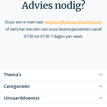
Advies nodig?
Stuur een e-mail naar
aandacht@uitvaartbloemist.com
of bel/chat met één van onze bloemspecialisten vanaf
07:30 tot 07:30 7 dagen per week.
Thema’s
Voor mijn grote liefde
Categorieën
Voor mijn liefste vader/moeder
Kiststukken
Uitvaartbloemist
Voor mijn liefste opa/oma
Klassiek
Voor een dierbaar persoon