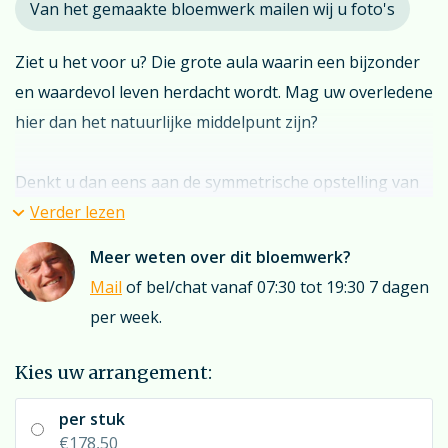
Van het gemaakte bloemwerk mailen wij u foto's
Ziet u het voor u? Die grote aula waarin een bijzonder
en waardevol leven herdacht wordt. Mag uw overledene
hier dan het natuurlijke middelpunt zijn?
Denkt u dan eens aan de symmetrische opstelling van
twee ‘meer-dan-flinke’ sokkelvazen (hoogte 170 cm).
Verder lezen
Zoals gezegd is de presentatie meer dan flink echter
Meer weten over dit bloemwerk?
tegen een véél minder robuuste prijs…
Mail
of bel/chat vanaf 07:30 tot 19:30 7 dagen
per week.
Deze minder robuuste prijs heeft te maken met het
hybride principe. De groenopmaak van de vaas is van
Kies uw arrangement:
hoogwaardige zijde-. Hierin is een kleinere vaas van
per stuk
verse snijbloemen geplaatst. Omdat het kunstgedeelte
€178,50