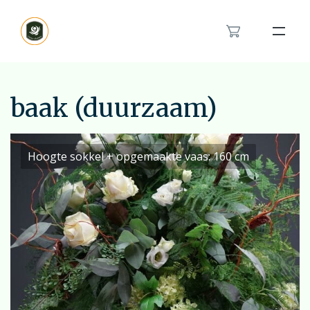
Bloemenband
Rouwlint
baak (duurzaam)
Inspiratie
Hoogte sokkel + opgemaakte vaas: 160 cm
Over ons
Het rouwboeket in hartvorm
Modern rouwbloemwerk
Contact
Orchidee rouwstuk
Van en voor kinderen rouwstuk
Feyenoord rouwstuk
Bestellen
Veldboeket