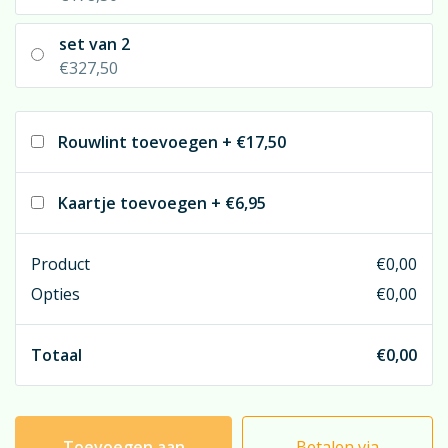
na de uitvaart retour genomen wordt voor hergebruik
is de ‘aanschaf’-prijs vriendelijk.
set van 2
€327,50
De sokkel, het kunstgedeelte en de vaas ontvangt u
dus in bruikleen; deze halen wij na de uitvaart weer
Rouwlint toevoegen
+
€17,50
retour.
Kaartje toevoegen
+
€6,95
Product
€
0,00
Opties
€
0,00
Totaal
€
0,00
Toevoegen aan
Betalen via