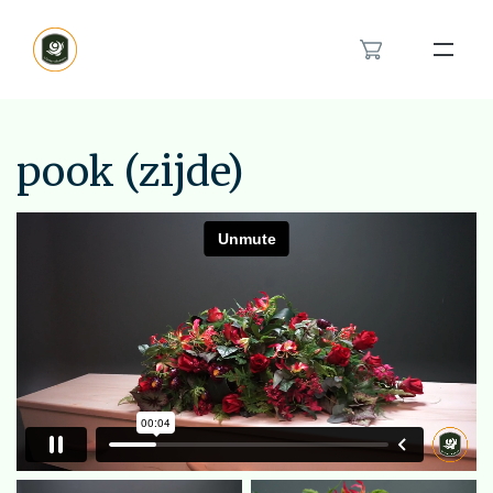
Bloemenband
Rouwlint
pook (zijde)
Inspiratie
Over ons
Het rouwboeket in hartvorm
Modern rouwbloemwerk
Contact
Orchidee rouwstuk
Van en voor kinderen rouwstuk
Feyenoord rouwstuk
Bestellen
Veldboeket