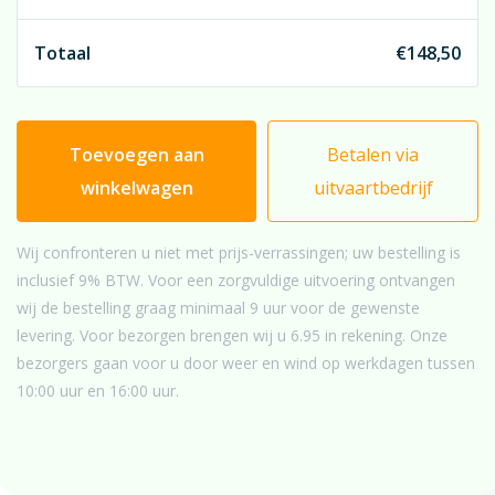
kenmerkende opmaak. Als finale ‘echtmaker’ verwerken
wij een flink aantal verse/echte groensoorten. Het
Totaal
€
148,50
resultaat is oogverblindend en boven iedere twijfel
verheven!
Toevoegen aan
Betalen via
winkelwagen
uitvaartbedrijf
Wij confronteren u niet met prijs-verrassingen; uw bestelling is
inclusief 9% BTW. Voor een zorgvuldige uitvoering ontvangen
wij de bestelling graag minimaal 9 uur voor de gewenste
levering. Voor bezorgen brengen wij u 6.95 in rekening. Onze
bezorgers gaan voor u door weer en wind op werkdagen tussen
10:00 uur en 16:00 uur.