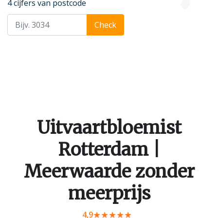
4 cijfers van postcode
Check
Uitvaartbloemist
Rotterdam |
Meerwaarde zonder
meerprijs
4,9