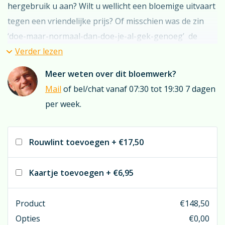
hergebruik u aan? Wilt u wellicht een bloemige uitvaart
tegen een vriendelijke prijs? Of misschien was de zin
‘doe-maar-normaal-dan-doe-je-al-gek-genoeg’ de
overledene z’n lijfspreuk?
Verder lezen
Meer weten over dit bloemwerk?
In al deze gevallen is dit arrangement uit zijden
Mail
of bel/chat vanaf 07:30 tot 19:30 7 dagen
bloemen het overwegen zeker waard. U ontvangt het
per week.
arrangement in bruikleen. Na de uitvaart nemen wij het
retour en wordt het opnieuw beschikbaar gesteld.
Hierdoor blijft de prijs laag en wordt samen delen
Rouwlint toevoegen
+
€17,50
samen vermenigvuldigen…
Kaartje toevoegen
+
€6,95
Onze belofte is dat u en anderen niet gaan zien dat het
kunstbloemen zijn; dit door onze keuze voor absolute
Product
€
148,50
A-kwaliteit zijden bloemen vermeerderd met onze
Opties
€
0,00