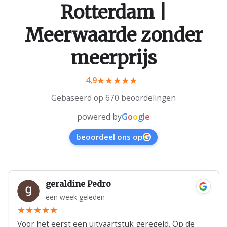
Rotterdam |
Meerwaarde zonder
meerprijs
4,9
Gebaseerd op 670 beoordelingen
powered by
G
o
o
g
l
e
beoordeel ons op
geraldine Pedro
een week geleden
Voor het eerst een uitvaartstuk geregeld. Op de