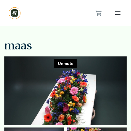
Bloemenband
Rouwlint
maas
Inspiratie
Over ons
Het rouwboeket in hartvorm
Modern rouwbloemwerk
Contact
Orchidee rouwstuk
Van en voor kinderen rouwstuk
Feyenoord rouwstuk
Bestellen
Veldboeket