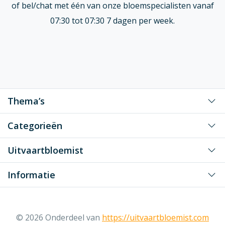
of bel/chat met één van onze bloemspecialisten vanaf
07:30 tot 07:30 7 dagen per week.
Thema’s
Voor mijn grote liefde
Categorieën
Voor mijn liefste vader/moeder
Kiststukken
Uitvaartbloemist
Voor mijn liefste opa/oma
Klassiek
Voor een dierbaar persoon
Assortiment
Informatie
Speciale vormen
Voor onze gewaardeerde (zaken) relatie/collega
Hoe het wél werkt
Van en voor kinderen
Veelgestelde vragen
Over ons
Naast de kist
Contact
Contact
© 2026 Onderdeel van
https://uitvaartbloemist.com
Seizoen; Zomer