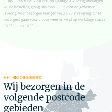
inclusief 9% BTW. Voor een zorgvuldige uitvoering ontvangen
wij de bestelling graag minimaal 9 uur voor de gewenste
levering. Voor bezorgen brengen wij u 6.95 in rekening. Onze
bezorgers gaan voor u door weer en wind op werkdagen tussen
10:00 uur en 16:00 uur.
HET BEZORGGEBIED
Wij bezorgen in de
volgende postcode
gebieden