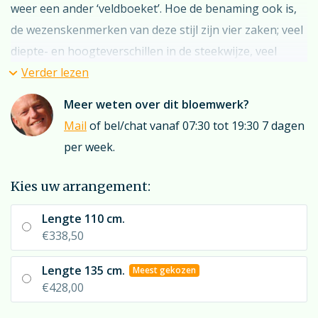
weer een ander ‘veldboeket’. Hoe de benaming ook is,
de wezenskenmerken van deze stijl zijn vier zaken; veel
diepte- en hoogteverschillen in de steekwijze, veel
bloemsoorten in kleine aantallen, weinig verwerking
Verder lezen
van groen en het
verrassingseffect voor de besteller
.
Meer weten over dit bloemwerk?
Mail
of bel/chat vanaf 07:30 tot 19:30 7 dagen
Vanwege dit
verrassingseffect
kiezen wij deels de
per week.
bloemsoorten om te komen tot een optimale
compositie; daagt u ons uit voor puur vakmanschap?
Kies uw arrangement:
Lengte 110 cm.
Overweegt u een (bedrukt) rouwlint? Denk dan eens
€338,50
aan “fuchsia roze”. U bereikt dan een zeer goede match
met de bonte kleuren in het stuk. Maar natuurlijk kan
Lengte 135 cm.
Meest gekozen
er veel meer; kijkt u hiervoor even bij
“rouwlint”
; u treft
€428,00
hier een reuzenkeuze aan linten voor ons rouwboeket.