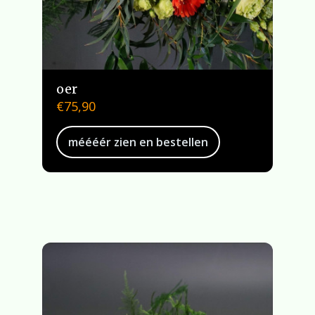
oer
€
75,90
méééér zien en bestellen