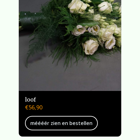
loof
€
56,90
méééér zien en bestellen