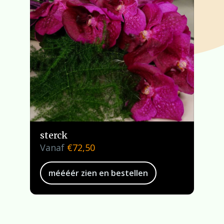
sterck
Vanaf
€
72,50
méééér zien en bestellen