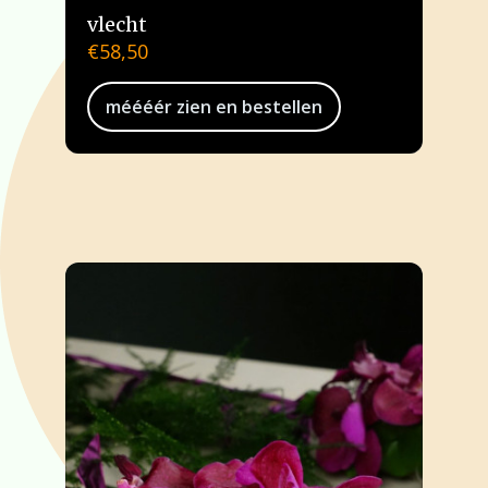
vlecht
€
58,50
méééér zien en bestellen