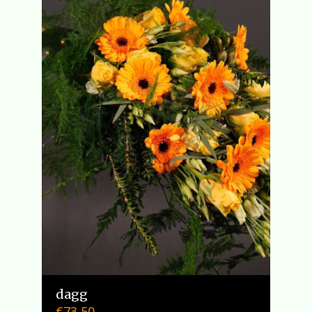
dagg
€
73,50