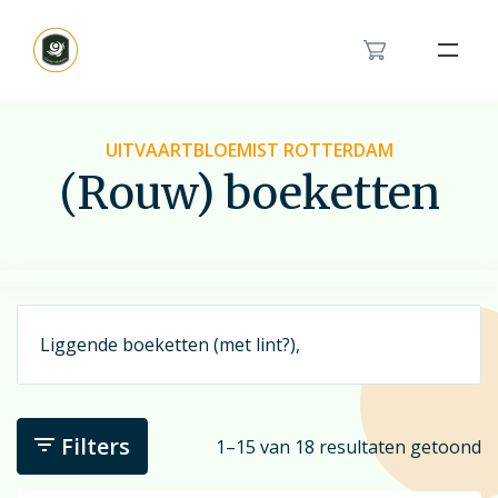
Bloemenband
Rouwlint
UITVAARTBLOEMIST ROTTERDAM
(Rouw) boeketten
Inspiratie
Over ons
Het rouwboeket in hartvorm
Modern rouwbloemwerk
Contact
Orchidee rouwstuk
Liggende boeketten (met lint?),
Van en voor kinderen rouwstuk
Feyenoord rouwstuk
Bestellen
Veldboeket
Filters
1–15 van 18 resultaten getoond