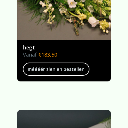
hegt
Vanaf
€
183,50
méééér zien en bestellen