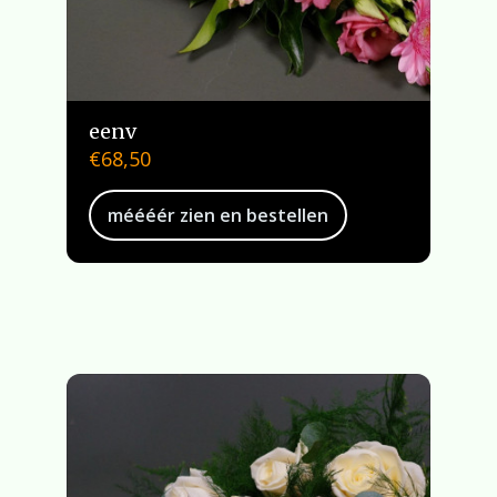
eenv
€
68,50
méééér zien en bestellen