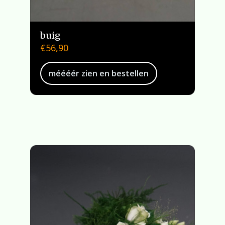
buig
€
56,90
méééér zien en bestellen