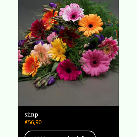
simp
€
56,90