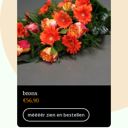
brons
€
56,90
méééér zien en bestellen