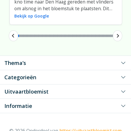
kno time naar Den Haag gereden met vlinders
om alsnog in het bloemstuk te plaatsten. Dit
was super.
Bekijk op Google
Thema’s
Voor mijn grote liefde
Categorieën
Voor mijn liefste vader/moeder
Kiststukken
Uitvaartbloemist
Voor mijn liefste opa/oma
Klassiek
Voor een dierbaar persoon
Assortiment
Informatie
Speciale vormen
Voor onze gewaardeerde (zaken) relatie/collega
Hoe het wél werkt
Van en voor kinderen
Veelgestelde vragen
Over ons
Naast de kist
Contact
Contact
© 2026 Onderdeel van
https://uitvaartbloemist.com