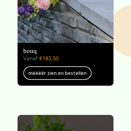
bouq
Vanaf
€
183,50
méééér zien en bestellen