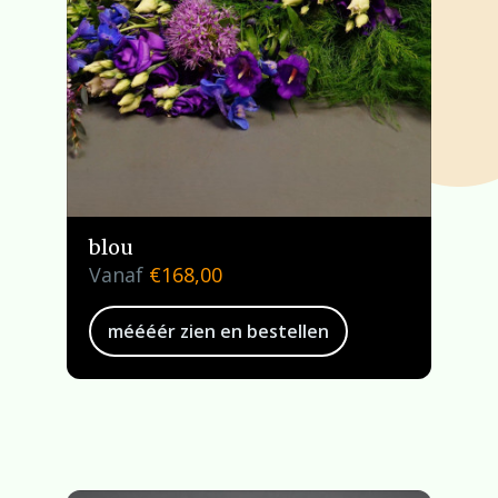
blou
Vanaf
€
168,00
méééér zien en bestellen