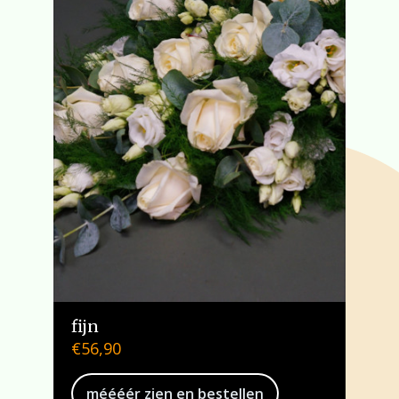
fijn
€
56,90
méééér zien en bestellen