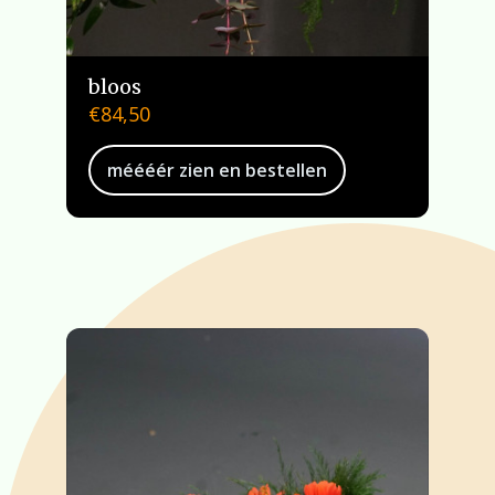
bloos
€
84,50
méééér zien en bestellen