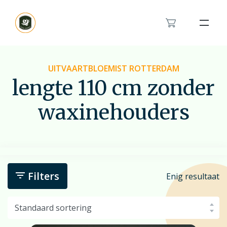
Bloemenband
Rouwlint
UITVAARTBLOEMIST ROTTERDAM
lengte 110 cm zonder
Inspiratie
waxinehouders
Over ons
Het rouwboeket in hartvorm
Modern rouwbloemwerk
Contact
Orchidee rouwstuk
Van en voor kinderen rouwstuk
Filters
Enig resultaat
Feyenoord rouwstuk
Bestellen
Veldboeket