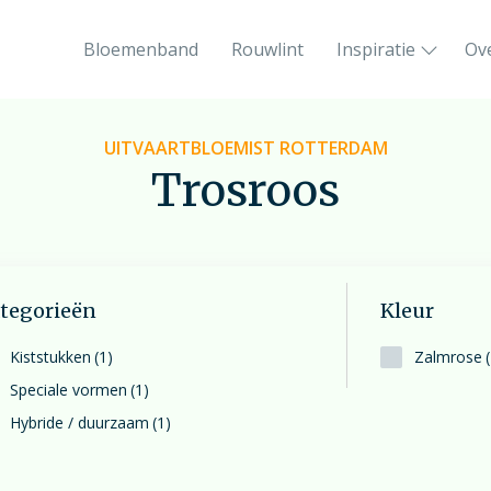
Bloemenband
Rouwlint
Inspiratie
Ov
Het rouwboeket in hartvorm
UITVAARTBLOEMIST ROTTERDAM
Liefdevol vormgegeven
Trosroos
Orchidee rouwstuk
De phalaenopsis-orchidee
0
tegorieën
Kleur
Feyenoord rouwstuk
Kiststukken
(1)
Zalmrose
Sport en bloemen gaan hand in hand
Speciale vormen
(1)
Hybride / duurzaam
(1)