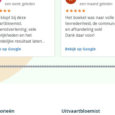
een week geleden
een maand geleden
 klopt bij deze
Het boeket was naar volle
artbloemist.
tevredenheid, de communi
ienstverlening, vele
en afhandeling ook!
lijkheden en het
Dank daar voor!
ndelijke resultaat laten
s te wensen over.
jk op Google
Bekijk op Google
voor jullie fantastische
mwerk dat met zoveel zorg
efde is gemaakt!
orieën
Uitvaartbloemist