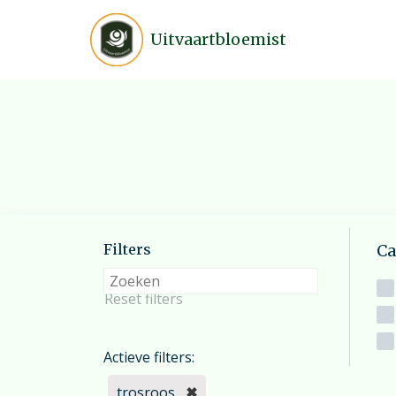
Uitvaartbloemist
Inspiratie
Wij helpen u graag op weg bij
veelvoorkomende afwegingen.
Heeft u vragen?
Mail
of bel/chat vanaf 07:30 tot 19:3
Filters
Ca
7 dagen per week.
Reset filters
Actieve filters:
trosroos
✖