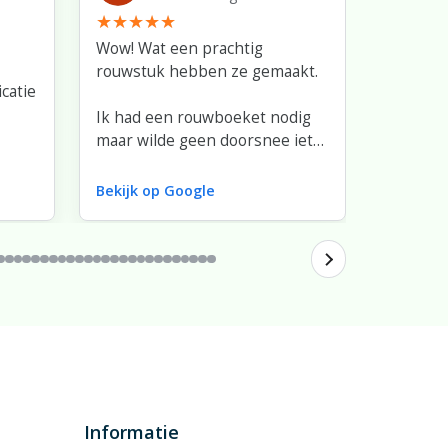
Wow! Wat een prachtig
Very nic
rouwstuk hebben ze gemaakt.
with flow
catie
minute'
Ik had een rouwboeket nodig
haven't 
maar wilde geen doorsnee iets.
Good pri
Ze hebben goed met mij mee
buquet.
gedacht en verschillende
Bekijk op Google
Bekijk o
opties besproken. De keuze
van bloemen, hoe het was
opgemaakt en de afhandeling
er omheen. Top!
Renate Nicolai
Informatie