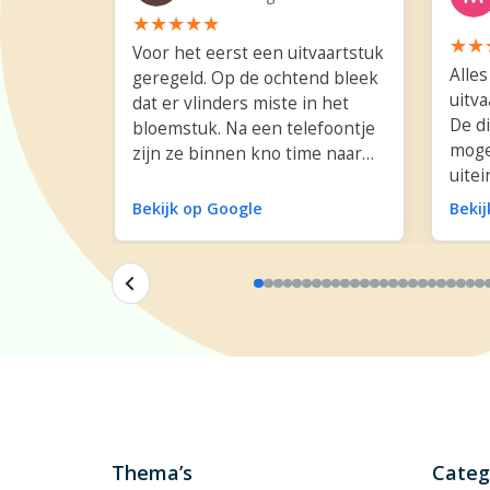
Voor het eerst een uitvaartstuk
Alles
geregeld. Op de ochtend bleek
uitva
dat er vlinders miste in het
De d
bloemstuk. Na een telefoontje
moge
zijn ze binnen kno time naar
uitei
Den Haag gereden met
niet
vlinders om alsnog in het
Bekijk op Google
Beki
Dank 
bloemstuk te plaatsten. Dit was
bloe
super.
en li
Thema’s
Categ