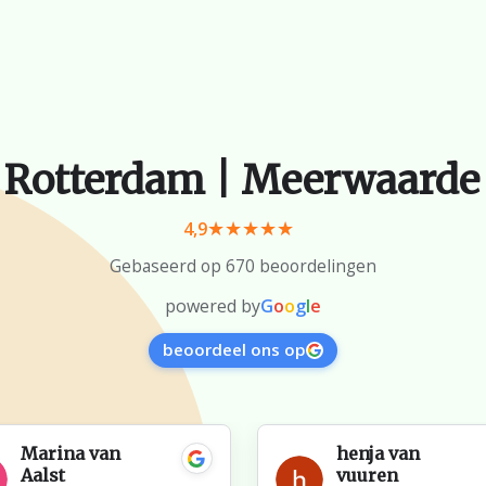
 Rotterdam | Meerwaarde
4,9
Gebaseerd op 670 beoordelingen
powered by
G
o
o
g
l
e
beoordeel ons op
Marina van
henja van
Aalst
vuuren