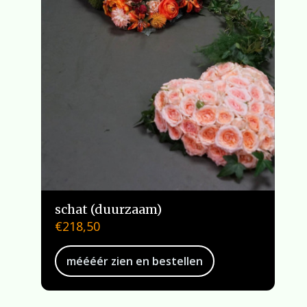
schat (duurzaam)
€
218,50
méééér zien en bestellen